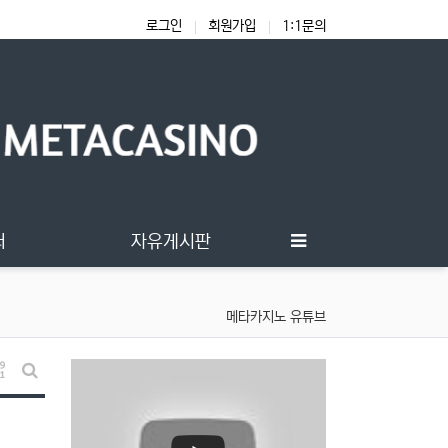
로그인
회원가입
1:1문의
터
자유게시판
메타카지노 유튜브
게시물 정렬
게시판 검색