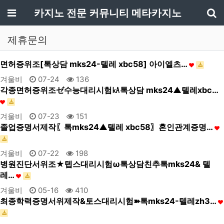
메뉴
카지노 전문 커뮤니티 메타카지노
기
제휴문의
면허증위조[톡상담 mks24-텔레 xbc58] 아이엘츠…
겨울비
07-24
136
각종면허증위조ゼ수능대리시험㎄톡상담 mks24▲텔레xbc…
겨울비
07-23
151
졸업증명서제작〖톡mks24▲텔레 xbc58〗혼인관계증명…
겨울비
07-22
198
병원진단서위조★텝스대리시험ω톡상담친추톡mks24& 텔
레…
겨울비
05-16
410
최종학력증명서위제작&토스대리시험➽톡mks24-텔레zh3…