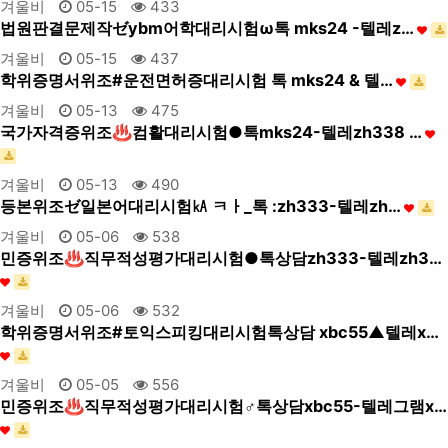
겨울비
05-15
433
법원판결문제작ゼybm어학대리시험ω톡 mks24 -텔레z…
겨울비
05-15
437
학위증명서위조#운전면허증대리시험 톡 mks24 & 텔…
겨울비
05-13
475
국가자격증위조♨컴활대리시험●톡mks24-텔레zh338 …
겨울비
05-13
490
등본위조ゼ일본어대리시험㎄ ㅋㅏ_톡 :zh333-텔레zh…
겨울비
05-06
538
민증위조♨직무적성평가대리시험●톡상담zh333-텔레zh3…
겨울비
05-06
532
학위증명서위조#토익스피킹대리시험톡상담 xbc55▲텔레x…
겨울비
05-05
556
민증위조♨직무적성평가대리시험♂톡상담xbc55-텔레그램x…