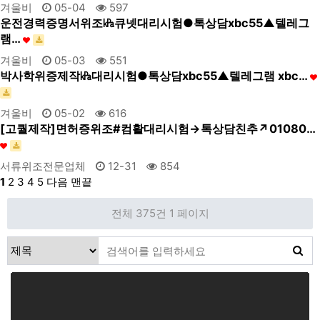
겨울비
05-04
597
운전경력증명서위조㎪큐넷대리시험●톡상담xbc55▲텔레그
램…
겨울비
05-03
551
박사학위증제작㎪대리시험●톡상담xbc55▲텔레그램 xbc…
겨울비
05-02
616
[고퀄제작]면허증위조#컴활대리시험→톡상담친추↗01080…
서류위조전문업체
12-31
854
1
2
3
4
5
다음
맨끝
전체 375건
1 페이지