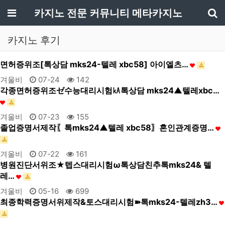
메뉴
카지노 전문 커뮤니티 메타카지노
기
카지노 후기
면허증위조[톡상담 mks24-텔레 xbc58] 아이엘츠…
겨울비
07-24
142
각종면허증위조ゼ수능대리시험㎄톡상담 mks24▲텔레xbc…
겨울비
07-23
155
졸업증명서제작〖톡mks24▲텔레 xbc58〗혼인관계증명…
겨울비
07-22
161
병원진단서위조★텝스대리시험ω톡상담친추톡mks24& 텔
레…
겨울비
05-16
699
최종학력증명서위제작&토스대리시험➽톡mks24-텔레zh3…