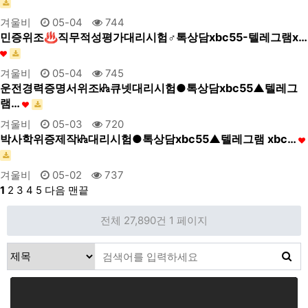
겨울비
05-04
744
민증위조♨직무적성평가대리시험♂톡상담xbc55-텔레그램x…
겨울비
05-04
745
운전경력증명서위조㎪큐넷대리시험●톡상담xbc55▲텔레그
램…
겨울비
05-03
720
박사학위증제작㎪대리시험●톡상담xbc55▲텔레그램 xbc…
겨울비
05-02
737
1
2
3
4
5
다음
맨끝
전체 27,890건
1 페이지