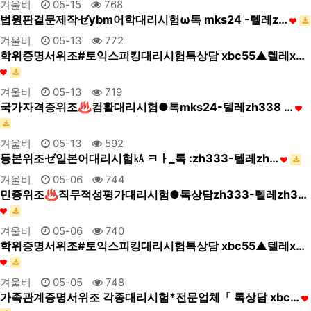
겨울비
05-15
768
법원판결문제작ゼybm어학대리시험ω톡 mks24 -텔레z…
겨울비
05-13
772
학위증명서위조#토익스피킹대리시험톡상담 xbc55▲텔레x…
겨울비
05-13
719
국가자격증위조♨컴활대리시험●톡mks24-텔레zh338 …
겨울비
05-13
592
등본위조ゼ일본어대리시험㎄ ㅋㅏ_톡 :zh333-텔레zh…
겨울비
05-06
744
민증위조♨직무적성평가대리시험●톡상담zh333-텔레zh3…
겨울비
05-06
740
학위증명서위조#토익스피킹대리시험톡상담 xbc55▲텔레x…
겨울비
05-05
748
가족관계증명서위조 각종대리시험*전문업체「 톡상담 xbc…