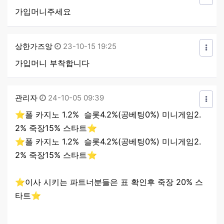
가입머니주세요
상한가즈앙
23-10-15 19:25
가입머니 부착합니다
관리자
24-10-05 09:39
⭐️폴 카지노 1.2% 슬롯4.2%(공베팅0%) 미니게임2.
2% 죽장15% 스타트⭐️
⭐️폴 카지노 1.2% 슬롯4.2%(공베팅0%) 미니게임2.
2% 죽장15% 스타트⭐️
⭐️이사 시키는 파트너분들은 표 확인후 죽장 20% 스
타트⭐️