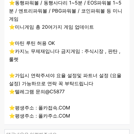
⭐️동행파워볼 / 동행사다리 1~5분 / EOS파워볼 1~5
분 / 엔트리파워볼 / PBG파워볼 / 코인파워볼 등 미니
게임
⭐️미니게임 총 20여가지 게임 업데이트
⭐️마틴 루틴 허용 OK
⭐️카지노 무제재입니다 금지게임 : 주식시장 , 판탄 ,
룰렛
⭐️가입시 연락주셔야 요율 설정및 파트너 설정 (요율
설정) 가능하므로 연락 꼭 부탁드립니다
⭐️텔레그램 문의@C5877
⭐️평생주소 : 폴카접속.COM
⭐️평생주소 : 폴카주소.COM