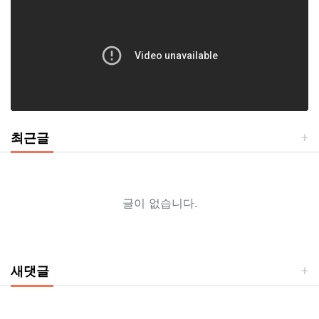
최근글
글이 없습니다.
새댓글